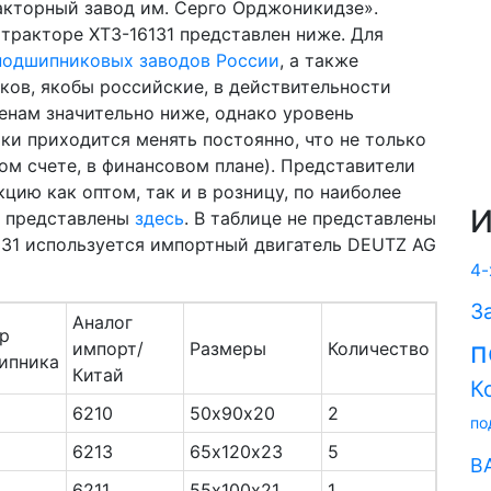
кторный завод им. Серго Орджоникидзе».
тракторе ХТЗ-16131 представлен ниже. Для
подшипниковых заводов России
, а также
ков, якобы российские, в действительности
енам значительно ниже, однако уровень
ки приходится менять постоянно, что не только
ном счете, в финансовом плане). Представители
цию как оптом, так и в розницу, по наиболее
И
, представлены
здесь
. В таблице не представлены
6131 используется импортный двигатель DEUTZ AG
4-
З
Аналог
р
п
импорт/
Размеры
Количество
ипника
Китай
К
6210
50х90х20
2
по
6213
65х120х23
5
В
6211
55х100х21
1