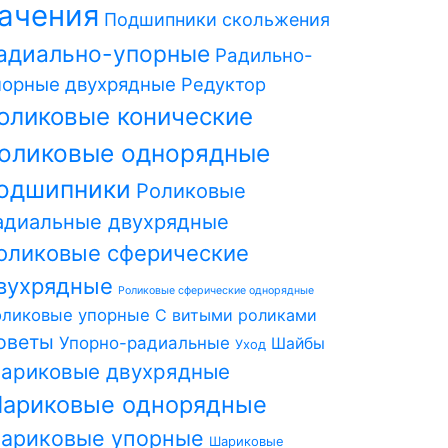
ачения
Подшипники скольжения
адиально-упорные
Радильно-
порные двухрядные
Редуктор
оликовые конические
оликовые однорядные
одшипники
Роликовые
адиальные двухрядные
оликовые сферические
вухрядные
Роликовые сферические однорядные
оликовые упорные
С витыми роликами
оветы
Упорно-радиальные
Шайбы
Уход
ариковые двухрядные
ариковые однорядные
ариковые упорные
Шариковые