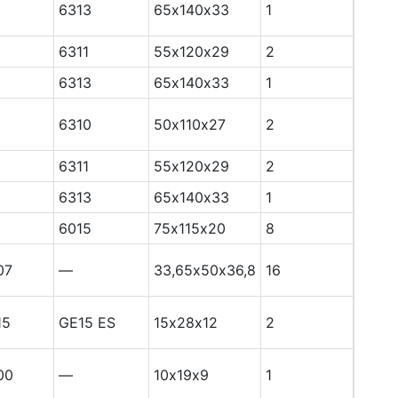
6313
65х140х33
1
6311
55х120х29
2
6313
65х140х33
1
6310
50х110х27
2
6311
55х120х29
2
6313
65х140х33
1
6015
75х115х20
8
07
—
33,65х50х36,8
16
15
GE15 ES
15х28х12
2
00
—
10х19х9
1