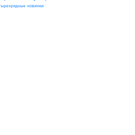
тырехрядные
новинки