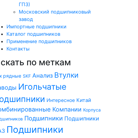
ГПЗ)
Московский подшипниковый
завод
Импортные подшипники
Каталог подшипников
Применение подшипников
Контакты
скать по меткам
Втулки
Анализ
х рядные
SKF
Игольчатые
аводы
одшипники
Китай
Интересное
омбинированные
Компании
Корпуса
Подшипники
Подшипники
дшипников
Подшипники
АЗ