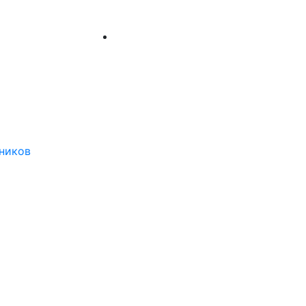
ников