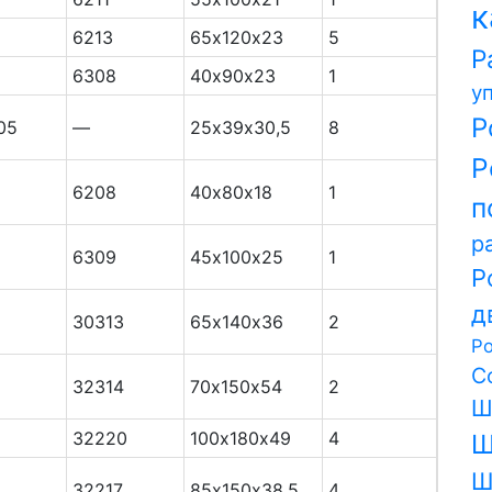
к
6213
65х120х23
5
Р
6308
40х90х23
1
у
Р
05
—
25х39х30,5
8
Р
6208
40х80х18
1
п
р
6309
45х100х25
1
Р
д
30313
65х140х36
2
Р
С
32314
70х150х54
2
Ш
32220
100х180х49
4
Ш
Ш
32217
85х150х38,5
4