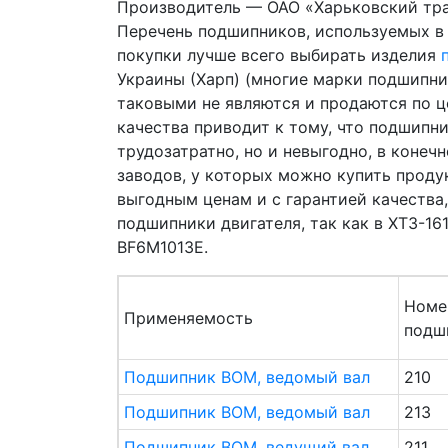
Производитель — ОАО «Харьковский тра
Перечень подшипников, используемых в 
покупки лучше всего выбирать изделия
Украины (Харп) (многие марки подшипни
таковыми не являются и продаются по ц
качества приводит к тому, что подшипни
трудозатратно, но и невыгодно, в конеч
заводов, у которых можно купить продук
выгодным ценам и с гарантией качества
подшипники двигателя, так как в ХТЗ-1
BF6M1013E.
Номе
Применяемость
подш
Подшипник ВОМ, ведомый вал
210
Подшипник ВОМ, ведомый вал
213
Подшипник ВОМ, ведущий вал
211