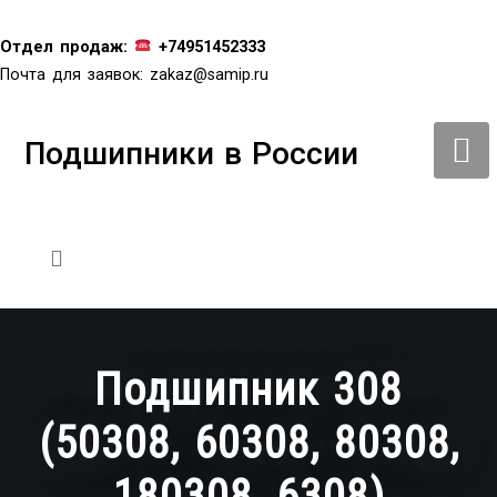
Перейти
к
Отдел продаж:
+74951452333
содержимому
Почта для заявок:
zakaz@samip.ru
Подшипники в России
Подшипник 308
(50308, 60308, 80308,
180308, 6308)