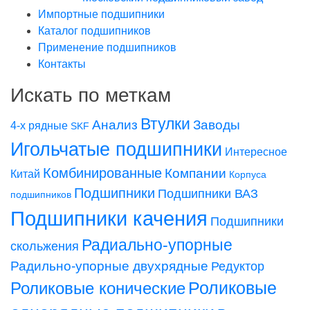
Импортные подшипники
Каталог подшипников
Применение подшипников
Контакты
Искать по меткам
Втулки
Заводы
Анализ
4-х рядные
SKF
Игольчатые подшипники
Интересное
Комбинированные
Компании
Китай
Корпуса
Подшипники
Подшипники ВАЗ
подшипников
Подшипники качения
Подшипники
Радиально-упорные
скольжения
Радильно-упорные двухрядные
Редуктор
Роликовые конические
Роликовые