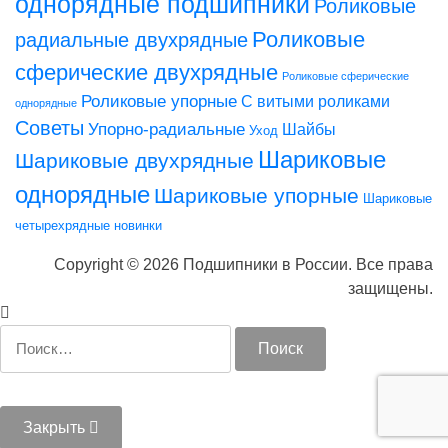
однорядные подшипники
Роликовые
Роликовые
радиальные двухрядные
сферические двухрядные
Роликовые сферические
Роликовые упорные
С витыми роликами
однорядные
Советы
Упорно-радиальные
Шайбы
Уход
Шариковые
Шариковые двухрядные
однорядные
Шариковые упорные
Шариковые
четырехрядные
новинки
Copyright © 2026 Подшипники в России. Все права
защищены.
Найти:
Закрыть