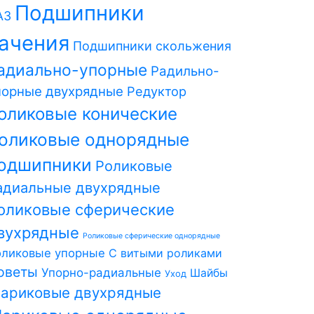
Подшипники
АЗ
ачения
Подшипники скольжения
адиально-упорные
Радильно-
порные двухрядные
Редуктор
оликовые конические
оликовые однорядные
одшипники
Роликовые
адиальные двухрядные
оликовые сферические
вухрядные
Роликовые сферические однорядные
оликовые упорные
С витыми роликами
оветы
Упорно-радиальные
Шайбы
Уход
ариковые двухрядные