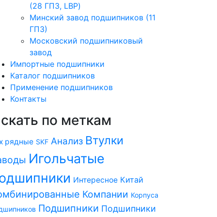
(28 ГПЗ, LBP)
Минский завод подшипников (11
ГПЗ)
Московский подшипниковый
завод
Импортные подшипники
Каталог подшипников
Применение подшипников
Контакты
скать по меткам
Втулки
Анализ
х рядные
SKF
Игольчатые
аводы
одшипники
Китай
Интересное
омбинированные
Компании
Корпуса
Подшипники
Подшипники
дшипников