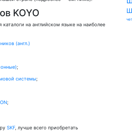
Ш
Ш
ков KOYO
че
 каталоги на английском языке на наиболее
иков (англ.)
ионные)
;
ймовой системы
;
TON
;
еру
SKF
, лучше всего приобретать