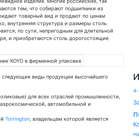
иквидное изделие. Многие российские, так
шаются тем, что собирают подшипники из
придают товарный вид и продают по ценам
ко, внутренняя структура и размеры столь
вится, по сути, непригодным для длительной
воря, и приобретаются столь дорогостоящие
И
я следующие виды продукции высочайшего
4-
оликовые) для всех отраслей промышленности,
З
, аэрокосмической, автомобильной и
п
ой
Torrington
, владельцем которой является
К
по