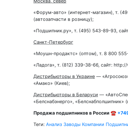
Москва, север
«Форум-авто» (интернет-магазин), т. (495
(автозапчасти в розницу);
«Подшипник.ру», т. (495) 543-89-93, сайт:
Санкт-Петербург
«Моушн-продактс» (оптом), т. 8 800 555-2
«Ладога», т. (812) 339-38-66, сайт: http:
Дистрибьюторы в Украине
— «Агросоюз» 
«Амако» (Киев);
Дистрибьюторы в Беларуси
— «АвтоСпей
«Белснабэнерго», «Белснабполшипник» (
Продажа подшипников в России ☎
+74
Теги:
Анализ
Заводы
Компании
Подшипн