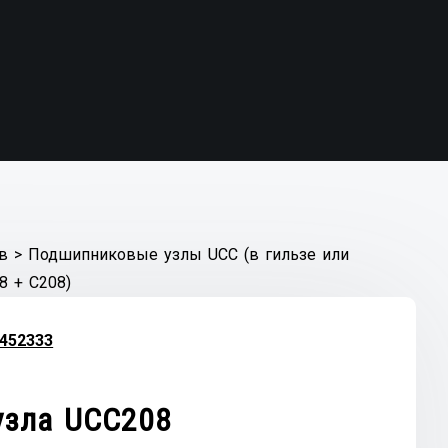
в
>
Подшипниковые узлы UCC (в гильзе или
8 + C208)
452333
узла UCC208