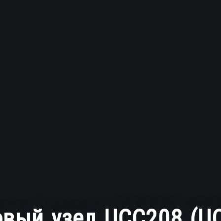
вый узел UCC208 (UC