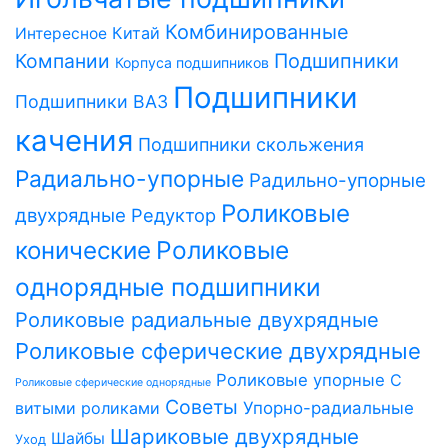
Комбинированные
Китай
Интересное
Компании
Подшипники
Корпуса подшипников
Подшипники
Подшипники ВАЗ
качения
Подшипники скольжения
Радиально-упорные
Радильно-упорные
Роликовые
двухрядные
Редуктор
Роликовые
конические
однорядные подшипники
Роликовые радиальные двухрядные
Роликовые сферические двухрядные
Роликовые упорные
С
Роликовые сферические однорядные
Советы
витыми роликами
Упорно-радиальные
Шариковые двухрядные
Шайбы
Уход