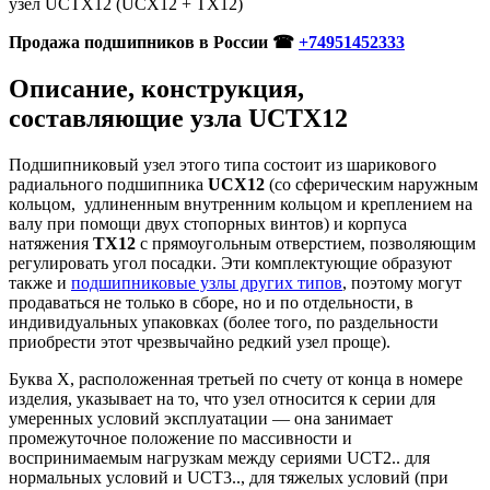
узел UCTX12 (UCX12 + TX12)
Продажа подшипников в России ☎
+74951452333
Описание, конструкция,
составляющие узла UCTX12
Подшипниковый узел этого типа состоит из шарикового
радиального подшипника
UСX12
(со сферическим наружным
кольцом, удлиненным внутренним кольцом и креплением на
валу при помощи двух стопорных винтов) и корпуса
натяжения
TX12
с прямоугольным отверстием, позволяющим
регулировать угол посадки. Эти комплектующие образуют
также и
подшипниковые узлы других типов
, поэтому могут
продаваться не только в сборе, но и по отдельности, в
индивидуальных упаковках (более того, по раздельности
приобрести этот чрезвычайно редкий узел проще).
Буква X, расположенная третьей по счету от конца в номере
изделия, указывает на то, что узел относится к серии для
умеренных условий эксплуатации — она занимает
промежуточное положение по массивности и
воспринимаемым нагрузкам между сериями UCT2.. для
нормальных условий и UCT3.., для тяжелых условий (при