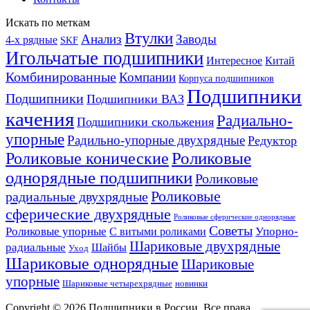
Искать по меткам
Втулки
Анализ
Заводы
4-х рядные
SKF
Игольчатые подшипники
Интересное
Китай
Комбинированные
Компании
Корпуса подшипников
Подшипники
Подшипники
Подшипники ВАЗ
качения
Радиально-
Подшипники скольжения
упорные
Радильно-упорные двухрядные
Редуктор
Роликовые конические
Роликовые
однорядные подшипники
Роликовые
Роликовые
радиальные двухрядные
сферические двухрядные
Роликовые сферические однорядные
Советы
Роликовые упорные
Упорно-
С витыми роликами
Шариковые двухрядные
радиальные
Шайбы
Уход
Шариковые однорядные
Шариковые
упорные
Шариковые четырехрядные
новинки
Copyright © 2026 Подшипники в России. Все права