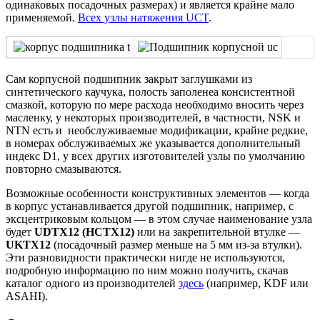
одинаковых посадочных размерах) и является крайне мало
применяемой.
Всех узлы натяжения UCT
.
Сам корпусной подшипник закрыт заглушками из
синтетического каучука, полость заполенеа консистентной
смазкой, которую по мере расхода необходимо вносить через
масленку, у некоторых производителей, в частности, NSK и
NTN есть и необслуживаемые модификации, крайне редкие,
в номерах обслуживаемых же указывается дополнительный
индекс D1, у всех других изготовителей узлы по умолчанию
повторно смазываются.
Возможные особенности конструктивных элементов — когда
в корпус устанавливается другой подшипник, например, с
эксцентриковым кольцом — в этом случае наименование узла
будет
UDTX12 (HCTX12)
или на закрепительной втулке —
UKTX12
(посадочный размер меньше на 5 мм из-за втулки).
Эти разновидности практически нигде не используются,
подробную информацию по ним можно получить, скачав
каталог одного из производителей
здесь
(например, KDF или
ASAHI).