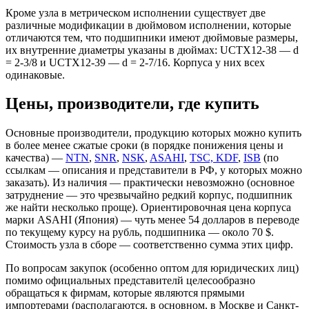
Кроме узла в метрическом исполнении существует две
различные модификации в дюймовом исполнении, которые
отличаются тем, что подшипники имеют дюймовые размеры,
их внутренние диаметры указаны в дюймах: UCTX12-38 — d
= 2-3/8 и UCTX12-39 — d = 2-7/16. Корпуса у них всех
одинаковые.
Цены, производители, где купить
Основные производители, продукцию которых можно купить
в более менее сжатые сроки (в порядке понижения цены и
качества) —
NTN
,
SNR
,
NSK
,
ASAHI
,
TSC, KDF
,
ISB
(по
ссылкам — описания и представители в РФ, у которых можно
заказать). Из наличия — практически невозможно (основное
затруднение — это чрезвычайно редкий корпус, подшипник
же найти несколько проще). Ориентировочная цена корпуса
марки ASAHI (Япония) — чуть менее 54 долларов в переводе
по текущему курсу на рубль, подшипника — около 70 $.
Стоимость узла в сборе — соответственно сумма этих цифр.
По вопросам закупок (особенно оптом для юридических лиц)
помимо официальных представителй целесообразно
обращаться к фирмам, которые являются прямыми
импортерами (располагаются, в основном, в Москве и Санкт-