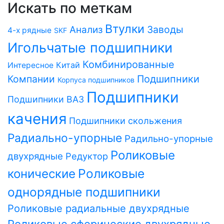
Искать по меткам
Втулки
Заводы
Анализ
4-х рядные
SKF
Игольчатые подшипники
Комбинированные
Китай
Интересное
Компании
Подшипники
Корпуса подшипников
Подшипники
Подшипники ВАЗ
качения
Подшипники скольжения
Радиально-упорные
Радильно-упорные
Роликовые
двухрядные
Редуктор
Роликовые
конические
однорядные подшипники
Роликовые радиальные двухрядные
Роликовые сферические двухрядные