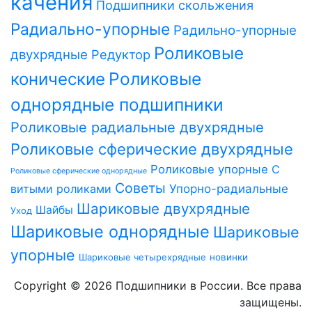
качения
Подшипники скольжения
Радиально-упорные
Радильно-упорные
Роликовые
двухрядные
Редуктор
Роликовые
конические
однорядные подшипники
Роликовые радиальные двухрядные
Роликовые сферические двухрядные
Роликовые упорные
С
Роликовые сферические однорядные
Советы
витыми роликами
Упорно-радиальные
Шариковые двухрядные
Шайбы
Уход
Шариковые однорядные
Шариковые
упорные
Шариковые четырехрядные
новинки
Copyright © 2026 Подшипники в России. Все права
защищены.