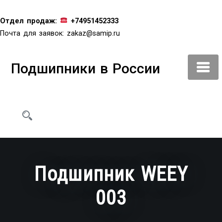
Перейти
к
Отдел продаж:
+74951452333
содержимому
Почта для заявок:
zakaz@samip.ru
Подшипники в России
Подшипник WEEY
003