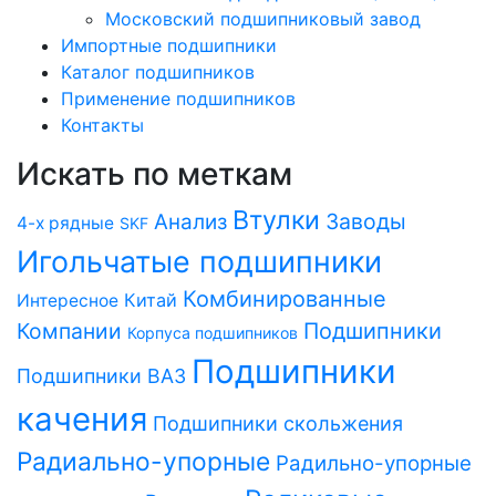
Московский подшипниковый завод
Импортные подшипники
Каталог подшипников
Применение подшипников
Контакты
Искать по меткам
Втулки
Заводы
Анализ
4-х рядные
SKF
Игольчатые подшипники
Комбинированные
Китай
Интересное
Компании
Подшипники
Корпуса подшипников
Подшипники
Подшипники ВАЗ
качения
Подшипники скольжения
Радиально-упорные
Радильно-упорные