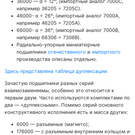
36000 — α = 12°; (импортный аналог 7000C,
например 36205 = 7205C).
46000- α = 26°; (импортный аналог 7000A,
например 46205 = 7205A).
66000- α = 36°; (импортный аналог 7000B,
например 66306 = 7306B).
Радиально-упорные миниатюрные
подшипники
отечественного
и
импортного
производства описаны отдельно.
Здесь представлена таблица дуплексации.
Зачастую подшипники разных серий
взаимозаменяемы, особенно это относится к
первым двум. Часто используются комплектами по
два — «дуплексными». Помимо серий основного
конструктивного исполнения есть и масса других:
6000 — разъемные (магнето);
176000 — с разъемным внутренним кольцом и