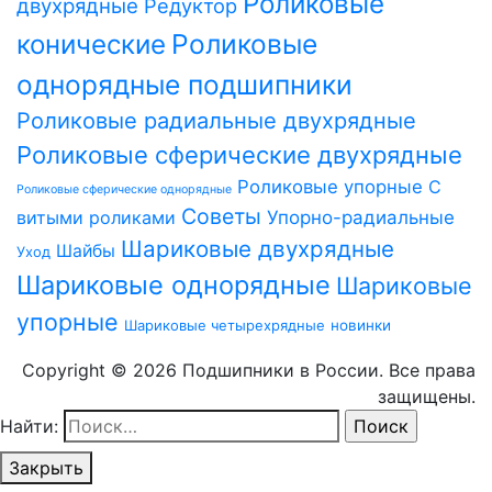
Роликовые
двухрядные
Редуктор
Роликовые
конические
однорядные подшипники
Роликовые радиальные двухрядные
Роликовые сферические двухрядные
Роликовые упорные
С
Роликовые сферические однорядные
Советы
витыми роликами
Упорно-радиальные
Шариковые двухрядные
Шайбы
Уход
Шариковые однорядные
Шариковые
упорные
Шариковые четырехрядные
новинки
Copyright © 2026 Подшипники в России. Все права
защищены.
Найти:
Закрыть