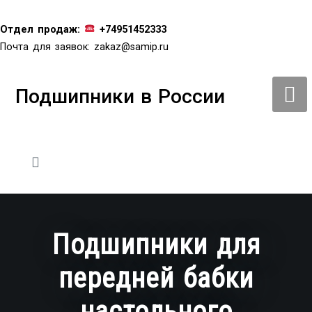
Перейти
к
Отдел продаж:
+74951452333
содержимому
Почта для заявок:
zakaz@samip.ru
Подшипники в России
Подшипники для
передней бабки
настольного