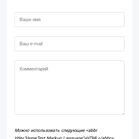
Можно использовать следующие <abbr
title="HyperText Markup Language">HTML</abbr>-