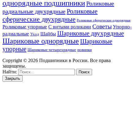
однорядные подшипники
Роликовые
Роликовые
радиальные двухрядные
сферические двухрядные
Роликовые сферические однорядные
Советы
Роликовые упорные
Упорно-
С витыми роликами
Шариковые двухрядные
радиальные
Шайбы
Уход
Шариковые однорядные
Шариковые
упорные
Шариковые четырехрядные
новинки
Copyright © 2026 Подшипники в России. Все права
защищены.
Найти:
Закрыть