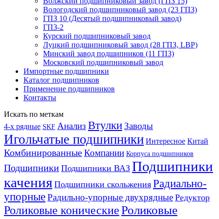
Волжский подшипниковый завод (ГПЗ 15)
Вологодский подшипниковый завод (23 ГПЗ)
ГПЗ 10 (Десятый подшипниковый завод)
ГПЗ-2
Курский подшипниковый завод
Луцкий подшипниковый завод (28 ГПЗ, LBP)
Минский завод подшипников (11 ГПЗ)
Московский подшипниковый завод
Импортные подшипники
Каталог подшипников
Применение подшипников
Контакты
Искать по меткам
Втулки
Анализ
Заводы
4-х рядные
SKF
Игольчатые подшипники
Интересное
Китай
Комбинированные
Компании
Корпуса подшипников
Подшипники
Подшипники
Подшипники ВАЗ
качения
Радиально-
Подшипники скольжения
упорные
Радильно-упорные двухрядные
Редуктор
Роликовые конические
Роликовые