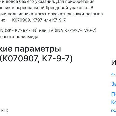
 и вовсе без его указания. Для приобретения
пник в персональной брендовой упаковке. В
нии подшипника могут опускаться знаки разрыва
но — К070909, К797 или K7-9-7.
N (SKF K7x9x7TN) или TV (INA K7x9x7-TV/0-7)
ненного полиамида.
кие параметры
(К070907, K7-9-7)
И
4-
З
п
К
 кН;
по