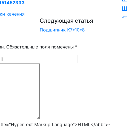
951452333
Ш
ки качения
че
Следующая статья
Подшипник К7*10*8
ан. Обязательные поля помечены *
tle="HyperText Markup Language">HTML</abbr>-