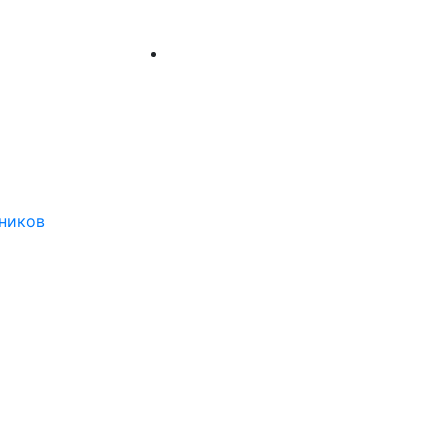
ников