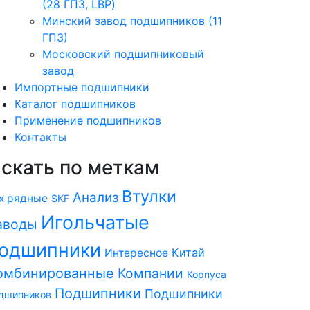
(28 ГПЗ, LBP)
Минский завод подшипников (11
ГПЗ)
Московский подшипниковый
завод
Импортные подшипники
Каталог подшипников
Применение подшипников
Контакты
скать по меткам
Втулки
Анализ
х рядные
SKF
Игольчатые
аводы
одшипники
Китай
Интересное
омбинированные
Компании
Корпуса
Подшипники
Подшипники
дшипников