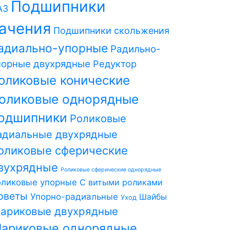
Подшипники
АЗ
ачения
Подшипники скольжения
адиально-упорные
Радильно-
порные двухрядные
Редуктор
оликовые конические
оликовые однорядные
одшипники
Роликовые
адиальные двухрядные
оликовые сферические
вухрядные
Роликовые сферические однорядные
оликовые упорные
С витыми роликами
оветы
Упорно-радиальные
Шайбы
Уход
ариковые двухрядные
ариковые однорядные