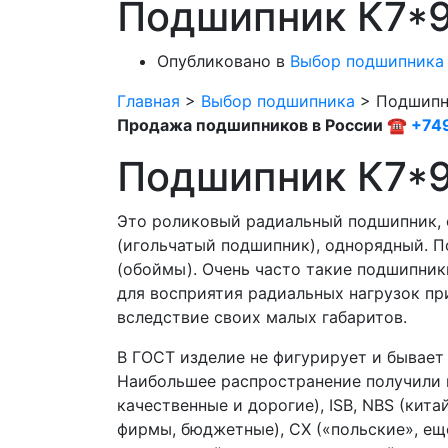
Подшипник К7*
Опубликовано в
Выбор подшипника
Главная
>
Выбор подшипника
>
Подшипн
Продажа подшипников в России ☎
+74
Подшипник К7*9
Это роликовый радиальный подшипник,
(игольчатый подшипник), однорядный. П
(обоймы). Очень часто такие подшипни
для восприятия радиальных нагрузок пр
вследствие своих малых габаритов.
В ГОСТ изделие не фигурирует и бывает
Наибольшее распространение получили м
качественные и дорогие), ISB, NBS (кит
фирмы, бюджетные), CX («польские», ещ