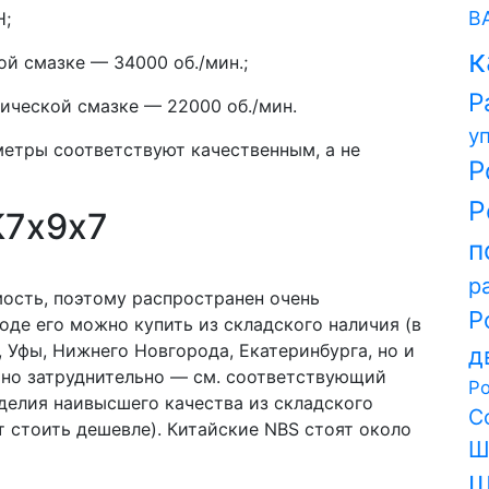
В
Н;
к
й смазке — 34000 об./мин.;
Р
ической смазке — 22000 об./мин.
у
метры соответствуют качественным, а не
Р
Р
К7х9х7
п
р
сть, поэтому распространен очень
Р
оде его можно купить из складского наличия (в
 Уфы, Нижнего Новгорода, Екатеринбурга, но и
д
ьно затруднительно — см. соответствующий
Р
зделия наивысшего качества из складского
С
ет стоить дешевле). Китайские NBS стоят около
Ш
Ш