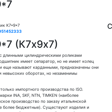
9*7
С
ик К7*9*7
951452333
*7 (К7х9х7)
 с длинными цилиндрическими роликами
одшипник имеет сепаратор, но не имеет колец
ки еще называют карданными, предназначены они
и невысоких оборотах, но незаменимы
 только импортного производства по ISO.
арки INA, SKF, NTN, TIMKEN (наиболее
айское производство по заказу итальянской
е более бюджетные). Существуют изделия и