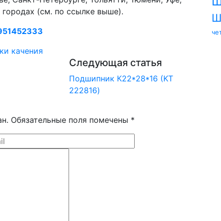
Ш
городах (см. по ссылке выше).
Ш
951452333
че
ки качения
Следующая статья
Подшипник К22*28*16 (KT
222816)
ан. Обязательные поля помечены *