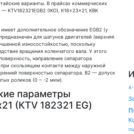
итайские варианты. В прайсах коммерческих
— КTV182321EGB2 (IKO), K18x23x21, KBK
е имеет дополнительное обозначение EGB2 (у
предназначен для шатунов двигателей (верхняя
учшенной износостойкостью, поскольку
ствие вращения коленчатого вала. У этого
поверхность, направление сепаратора
 при скользящем контакте между наружной
И
тренней поверхностью сепаратора. B2 — допуск
тых роликов (0 ~ -2 мкм).
4-
кие параметры
З
21 (КTV 182321 EG)
п
К
по