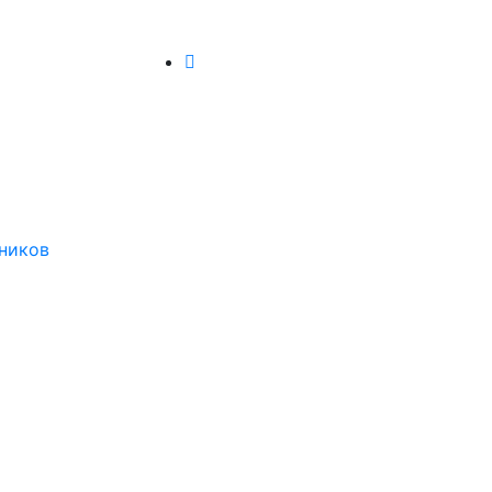
ников