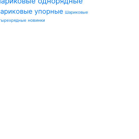
ариковые однорядные
ариковые упорные
Шариковые
тырехрядные
новинки