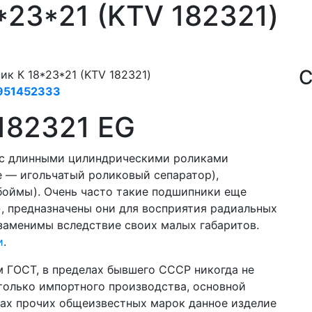
*23*21 (KTV 182321)
С
к К 18*23*21 (KTV 182321)
951452333
182321 EG
 с длинными цилиндрическими роликами
е — игольчатый роликовый сепаратор),
боймы). Очень часто такие подшипники еще
, предназначены они для восприятия радиальных
езаменимы вследствие своих малых габаритов.
и
.
 ГОСТ, в пределах бывшего СССР никогда не
 только импортного производства, основной
огах прочих общеизвестных марок данное изделие