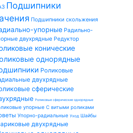
Подшипники
АЗ
ачения
Подшипники скольжения
адиально-упорные
Радильно-
порные двухрядные
Редуктор
оликовые конические
оликовые однорядные
одшипники
Роликовые
адиальные двухрядные
оликовые сферические
вухрядные
Роликовые сферические однорядные
оликовые упорные
С витыми роликами
оветы
Упорно-радиальные
Шайбы
Уход
ариковые двухрядные