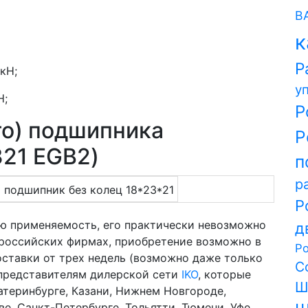
В
к
Р
кН;
у
Н;
Р
то) подшипника
Р
321 EGB2)
п
р
Р
ю применяемость, его практически невозможно
д
в российских фирмах, приобретение возможно в
Р
оставки от трех недель (возможно даже только
С
 представителям дилерской сети
IKO
, которые
Ш
атеринбурге, Казани, Нижнем Новгороде,
е, Санкт-Петербурге, Тольятти, Тюмени, Уфе,