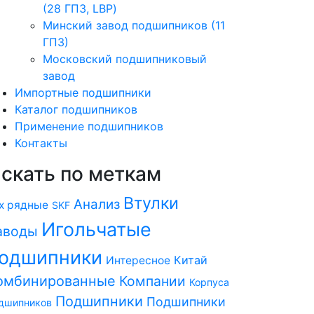
(28 ГПЗ, LBP)
Минский завод подшипников (11
ГПЗ)
Московский подшипниковый
завод
Импортные подшипники
Каталог подшипников
Применение подшипников
Контакты
скать по меткам
Втулки
Анализ
х рядные
SKF
Игольчатые
аводы
одшипники
Китай
Интересное
омбинированные
Компании
Корпуса
Подшипники
Подшипники
дшипников