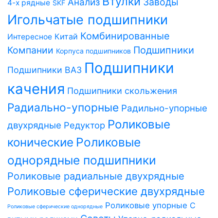
Втулки
Заводы
Анализ
4-х рядные
SKF
Игольчатые подшипники
Комбинированные
Китай
Интересное
Компании
Подшипники
Корпуса подшипников
Подшипники
Подшипники ВАЗ
качения
Подшипники скольжения
Радиально-упорные
Радильно-упорные
Роликовые
двухрядные
Редуктор
Роликовые
конические
однорядные подшипники
Роликовые радиальные двухрядные
Роликовые сферические двухрядные
Роликовые упорные
С
Роликовые сферические однорядные