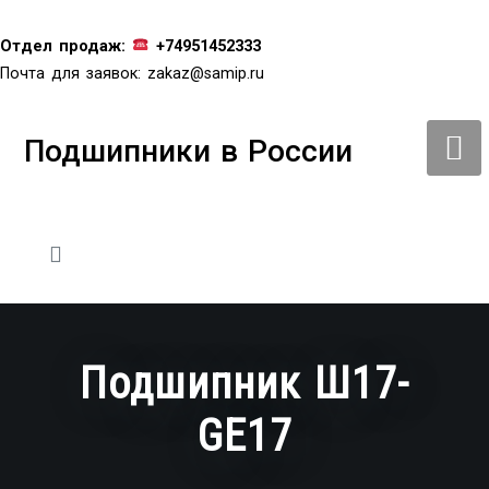
Перейти
к
Отдел продаж:
+74951452333
содержимому
Почта для заявок:
zakaz@samip.ru
Подшипники в России
Подшипник Ш17-
GE17