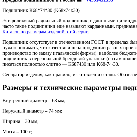
Подшипник К68*74*30 (К68х74х30)
Это роликовый радиальный подшипник, с длинными цилиндрич
часто такие подшипники еще называют карданными, предназна
Каталог по размерам изделий этой серии
.
Подшипник отсутствует в отечественном ГОСТ, в пределах быв
нужно понимать, что качество и цена продукции разных прои
производство по заказу итальянской фирмы), наиболее бюджетн
подшипник в персональной брендовой упаковке (на сам подшип
писаться полностью слитно — К687430 или K68-74-30.
Сепаратор изделия, как правило, изготовлен из стали. Обозна
Размеры и технические параметры подш
Внутренний диаметр – 68 мм;
Наружный диаметр – 74 мм;
Ширина – 30 мм;
Масса – 100 г;