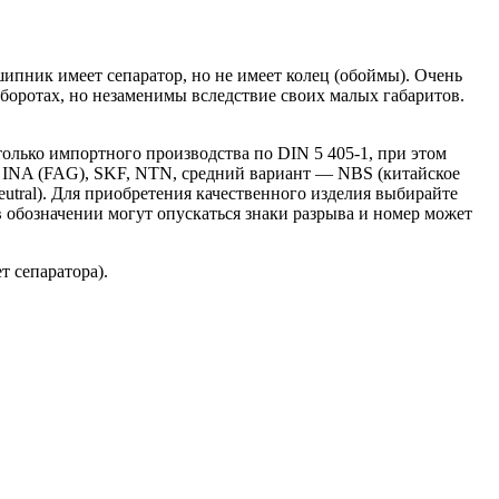
ник имеет сепаратор, но не имеет колец (обоймы). Очень
оротах, но незаменимы вследствие своих малых габаритов.
олько импортного производства по DIN 5 405-1, при этом
— INA (FAG), SKF, NTN, средний вариант — NBS (китайское
utral). Для приобретения качественного изделия выбирайте
 обозначении могут опускаться знаки разрыва и номер может
т сепаратора).