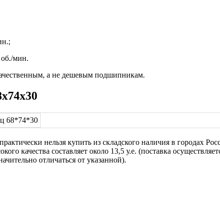
н.;
об./мин.
качественным, а не дешевым подшипникам.
8х74х30
ктически нельзя купить из складского наличия в городах России
ого качества составляет около 13,5 у.е. (поставка осуществляетс
ачительно отличаться от указанной).