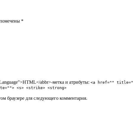
 помечены *
p Language">HTML</abbr>-метка и атрибуты:
<a href="" title=
te=""> <s> <strike> <strong>
том браузере для следующего комментария.