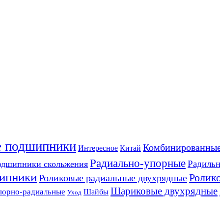
е подшипники
Комбинированны
Интересное
Китай
Радиально-упорные
Радиль
дшипники скольжения
ипники
Ролик
Роликовые радиальные двухрядные
Шариковые двухрядные
порно-радиальные
Шайбы
Уход