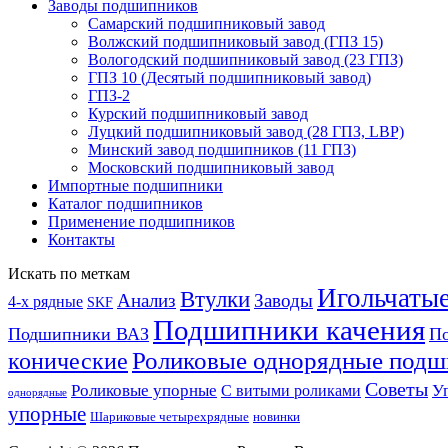
Заводы подшипников
Cамарский подшипниковый завод
Волжский подшипниковый завод (ГПЗ 15)
Вологодский подшипниковый завод (23 ГПЗ)
ГПЗ 10 (Десятый подшипниковый завод)
ГПЗ-2
Курский подшипниковый завод
Луцкий подшипниковый завод (28 ГПЗ, LBP)
Минский завод подшипников (11 ГПЗ)
Московский подшипниковый завод
Импортные подшипники
Каталог подшипников
Применение подшипников
Контакты
Искать по меткам
Игольчаты
Втулки
Анализ
Заводы
4-х рядные
SKF
Подшипники качения
Подшипники ВАЗ
По
конические
Роликовые однорядные подш
Советы
Роликовые упорные
У
С витыми роликами
однорядные
упорные
Шариковые четырехрядные
новинки