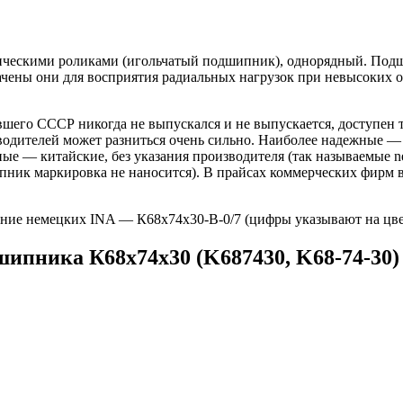
ескими роликами (игольчатый подшипник), однорядный. Подшип
чены они для восприятия радиальных нагрузок при невысоких об
шего СССР никогда не выпускался и не выпускается, доступен т
зводителей может разниться очень сильно. Наиболее надежные 
ые — китайские, без указания производителя (так называемые ne
ник маркировка не наносится). В прайсах коммерческих фирм в
чение немецких INA — К68х74х30-B-0/7 (цифры указывают на цве
ипника К68х74х30 (K687430, K68-74-30)