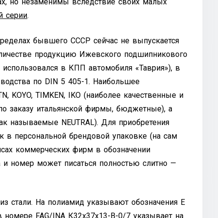
ах, но незаменимы вследствие своих малых
й серии
.
пределах бывшего СССР сейчас не выпускается
оличестве продукцию Ижевского подшипникового
к использовался в КПП автомобиля «Таврия»), в
водства по DIN 5 405-1. Наибольшее
TN, KOYO, TIMKEN, IKO (наиболее качественные и
 по заказу итальянской фирмы, бюджетные), а
(так называемые NEUTRAL). Для приобретения
к в персональной брендовой упаковке (на сам
айсах коммерческих фирм в обозначении
а и номер может писаться полностью слитно —
 из стали. На полиамид указывают обозначения E
в номере FAG/INA К32х37х13-B-0/7 указывает на