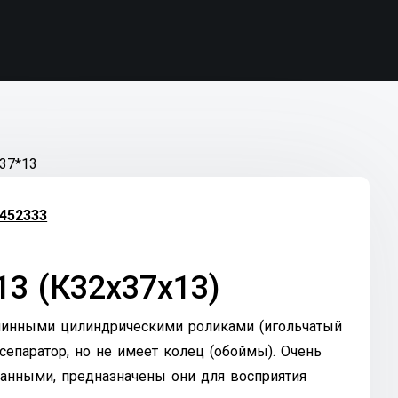
37*13
452333
3 (К32х37х13)
линными цилиндрическими роликами (игольчатый
епаратор, но не имеет колец (обоймы). Очень
анными, предназначены они для восприятия