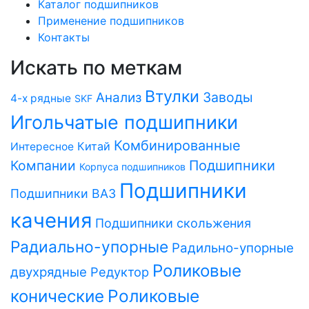
Каталог подшипников
Применение подшипников
Контакты
Искать по меткам
Втулки
Заводы
Анализ
4-х рядные
SKF
Игольчатые подшипники
Комбинированные
Китай
Интересное
Компании
Подшипники
Корпуса подшипников
Подшипники
Подшипники ВАЗ
качения
Подшипники скольжения
Радиально-упорные
Радильно-упорные
Роликовые
двухрядные
Редуктор
Роликовые
конические