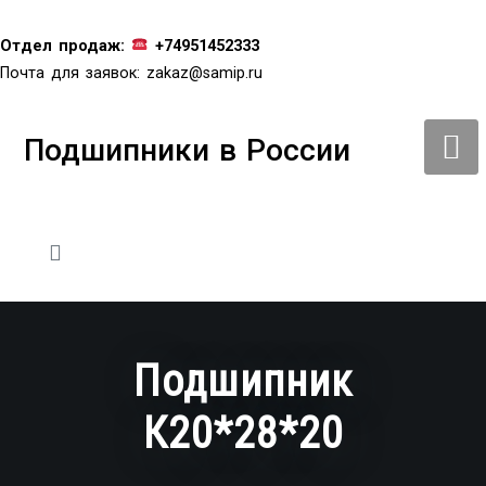
Перейти
к
Отдел продаж:
+74951452333
содержимому
Почта для заявок:
zakaz@samip.ru
Подшипники в России
Подшипник
К20*28*20