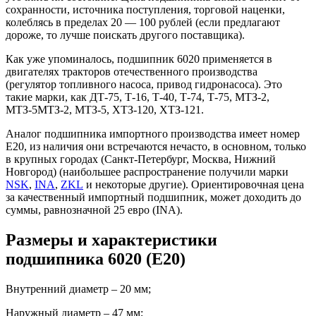
сохранности, источника поступления, торговой наценки,
колеблясь в пределах 20 — 100 рублей (если предлагают
дороже, то лучше поискать другого поставщика).
Как уже упоминалось, подшипник 6020 применяется в
двигателях тракторов отечественного производства
(регулятор топливного насоса, привод гидронасоса). Это
такие марки, как ДТ-75, Т-16, Т-40, Т-74, Т-75, МТЗ-2,
МТЗ-5МТЗ-2, МТЗ-5, ХТЗ-120, ХТЗ-121.
Аналог подшипника импортного производства имеет номер
Е20, из наличия они встречаются нечасто, в основном, только
в крупных городах (Санкт-Петербург, Москва, Нижний
Новгород) (наибольшее распространение получили марки
NSK
,
INA
,
ZKL
и некоторые другие). Ориентировочная цена
за качественный импортный подшипник, может доходить до
суммы, равнозначной 25 евро (INA).
Размеры и характеристики
подшипника 6020 (Е20)
Внутренний диаметр – 20 мм;
Наружный диаметр – 47 мм;