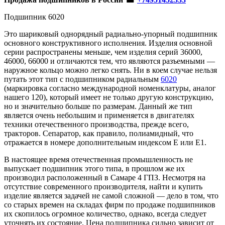
Подшипник 6020
Это шариковый однорядный радиально-упорный подшипник
основного конструктивного исполнения. Изделия основной
серии распространены меньше, чем изделия серий 36000,
46000, 66000 и отличаются тем, что являются разъемными —
наружное кольцо можно легко снять. Ни в коем случае нельзя
путать этот тип с подшипником радиальным
6020
(маркировка согласно международной номенклатуры, аналог
нашего 120), который имеет не только другую конструкцию,
но и значительно больше по размерам. Данный же тип
является очень небольшим и применяется в двигателях
техники отечественного производства, прежде всего,
тракторов. Сепаратор, как правило, полиамидный, что
отражается в номере дополнительным индексом Е или Е1.
В настоящее время отечественная промышленность не
выпускает подшипник этого типа, в прошлом же их
производил расположенный в Самаре 4 ГПЗ. Несмотря на
отсутствие современного производителя, найти и купить
изделие является задачей не самой сложной — дело в том, что
со старых времен на складах фирм по продаже подшипников
их скопилось огромное количество, однако, всегда следует
уточнять их состояние. Цена подшипника сильно зависит от