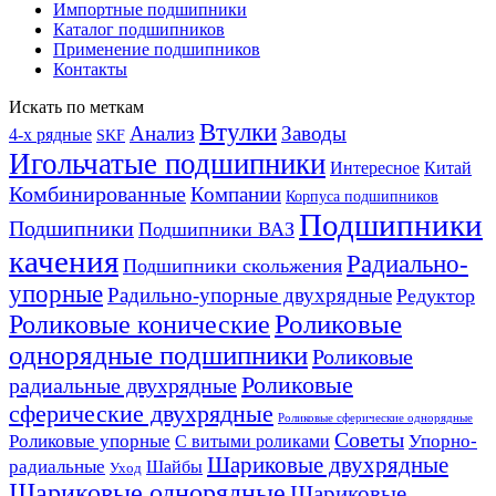
Импортные подшипники
Каталог подшипников
Применение подшипников
Контакты
Искать по меткам
Втулки
Анализ
Заводы
4-х рядные
SKF
Игольчатые подшипники
Интересное
Китай
Комбинированные
Компании
Корпуса подшипников
Подшипники
Подшипники
Подшипники ВАЗ
качения
Радиально-
Подшипники скольжения
упорные
Радильно-упорные двухрядные
Редуктор
Роликовые конические
Роликовые
однорядные подшипники
Роликовые
Роликовые
радиальные двухрядные
сферические двухрядные
Роликовые сферические однорядные
Советы
Роликовые упорные
Упорно-
С витыми роликами
Шариковые двухрядные
радиальные
Шайбы
Уход
Шариковые однорядные
Шариковые