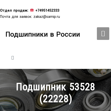
Перейти
к
Отдел продаж:
+74951452333
содержимому
Почта для заявок:
zakaz@samip.ru
Подшипники в России
Подшипник 53528
(22228)