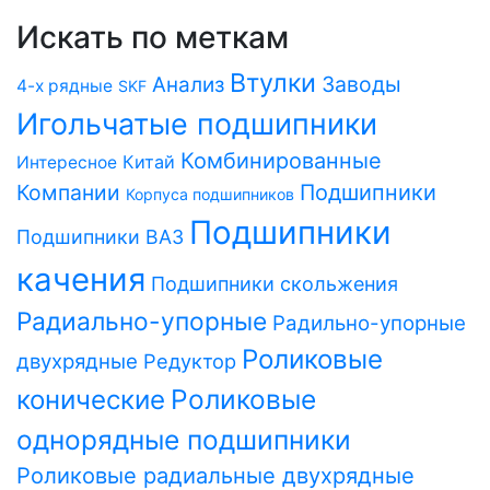
Искать по меткам
Втулки
Заводы
Анализ
4-х рядные
SKF
Игольчатые подшипники
Комбинированные
Китай
Интересное
Компании
Подшипники
Корпуса подшипников
Подшипники
Подшипники ВАЗ
качения
Подшипники скольжения
Радиально-упорные
Радильно-упорные
Роликовые
двухрядные
Редуктор
Роликовые
конические
однорядные подшипники
Роликовые радиальные двухрядные