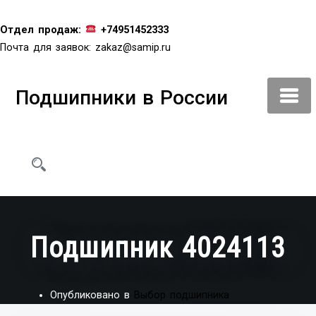
Перейти
к
Отдел продаж:
+74951452333
содержимому
Почта для заявок:
zakaz@samip.ru
Подшипники в России
Подшипник 4024113
Опубликовано в
Выбор подшипника