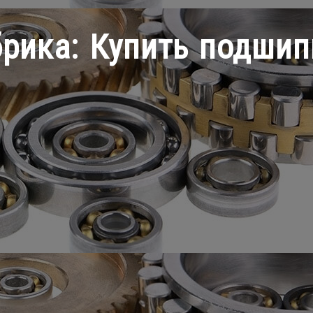
брика:
Купить подшип