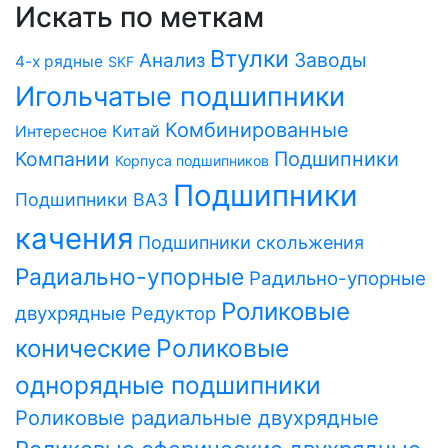
Искать по меткам
Втулки
Заводы
Анализ
4-х рядные
SKF
Игольчатые подшипники
Комбинированные
Китай
Интересное
Компании
Подшипники
Корпуса подшипников
Подшипники
Подшипники ВАЗ
качения
Подшипники скольжения
Радиально-упорные
Радильно-упорные
Роликовые
двухрядные
Редуктор
Роликовые
конические
однорядные подшипники
Роликовые радиальные двухрядные