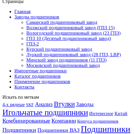
Страницы
Главная
Заводы подшипников
Cамарский подшипниковый завод
Волжский подшипниковый завод (ГПЗ 15)
Вологодский подшипниковый завод (23 ГПЗ)
ГПЗ 10 (Десятый подшипниковый завод)
ГПЗ-2
Курский подшипниковый завод
Луцкий подшипниковый завод (28 ГПЗ, LBP)
Минский завод подшипников (11 ГПЗ)
Московский подшипниковый завод
Импортные подшипники
Каталог подшипников
Применение подшипников
Контакты
Искать по меткам
Втулки
Анализ
Заводы
4-х рядные
SKF
Игольчатые подшипники
Интересное
Китай
Комбинированные
Компании
Корпуса подшипников
Подшипники
Подшипники
Подшипники ВАЗ