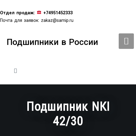
Перейти
к
Отдел продаж:
+74951452333
содержимому
Почта для заявок:
zakaz@samip.ru
Подшипники в России
Подшипник NКI
42/30