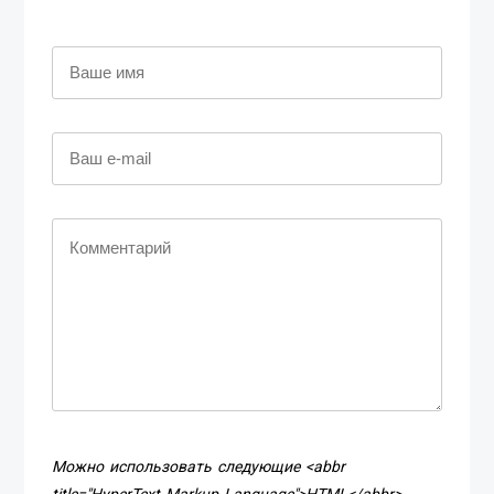
Можно использовать следующие <abbr
title="HyperText Markup Language">HTML</abbr>-