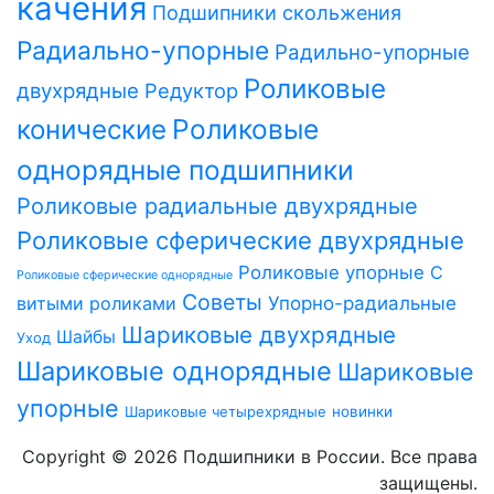
качения
Подшипники скольжения
Радиально-упорные
Радильно-упорные
Роликовые
двухрядные
Редуктор
Роликовые
конические
однорядные подшипники
Роликовые радиальные двухрядные
Роликовые сферические двухрядные
Роликовые упорные
С
Роликовые сферические однорядные
Советы
витыми роликами
Упорно-радиальные
Шариковые двухрядные
Шайбы
Уход
Шариковые однорядные
Шариковые
упорные
Шариковые четырехрядные
новинки
Copyright © 2026 Подшипники в России. Все права
защищены.