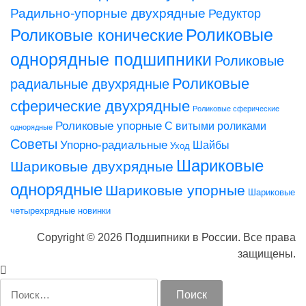
Радильно-упорные двухрядные
Редуктор
Роликовые конические
Роликовые
однорядные подшипники
Роликовые
Роликовые
радиальные двухрядные
сферические двухрядные
Роликовые сферические
Роликовые упорные
С витыми роликами
однорядные
Советы
Упорно-радиальные
Шайбы
Уход
Шариковые
Шариковые двухрядные
однорядные
Шариковые упорные
Шариковые
четырехрядные
новинки
Copyright © 2026 Подшипники в России. Все права
защищены.
Найти: