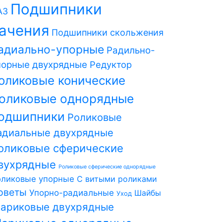
Подшипники
АЗ
ачения
Подшипники скольжения
адиально-упорные
Радильно-
порные двухрядные
Редуктор
оликовые конические
оликовые однорядные
одшипники
Роликовые
адиальные двухрядные
оликовые сферические
вухрядные
Роликовые сферические однорядные
оликовые упорные
С витыми роликами
оветы
Упорно-радиальные
Шайбы
Уход
ариковые двухрядные