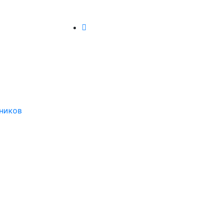
ников