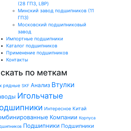
(28 ГПЗ, LBP)
Минский завод подшипников (11
ГПЗ)
Московский подшипниковый
завод
Импортные подшипники
Каталог подшипников
Применение подшипников
Контакты
скать по меткам
Втулки
Анализ
х рядные
SKF
Игольчатые
аводы
одшипники
Китай
Интересное
омбинированные
Компании
Корпуса
Подшипники
Подшипники
дшипников