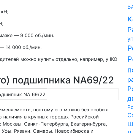
В
 кН;
к
Н;
Р
азке — 9 000 об./мин.
у
Р
 14 000 об./мин.
Р
дителей можно купить отдельно, например, у IKO
п
то) подшипника NA69/22
р
Р
д
Р
меняемость, поэтому его можно без особых
С
го наличия в крупных городах Российской
Ш
 Москвы, Санкт-Петербурга, Екатеринбурга,
, Уфы, Рязани, Самары, Новосибирска и