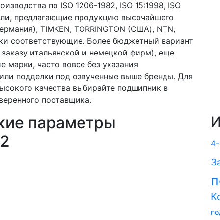
изводства по ISO 1206-1982, ISO 15:1998, ISO
тели, предлагающие продукцию высочайшего
Германия), TIMKEN, TORRINGTON (США), NTN,
марки соответствующие. Более бюджетный вариант
 заказу итальянской и немецкой фирм), еще
 марки, часто вовсе без указания
) или подделки под озвученные выше бренды. Для
высокого качества выбирайте подшипник в
веренного поставщика.
кие параметры
И
22
4-
З
п
К
по