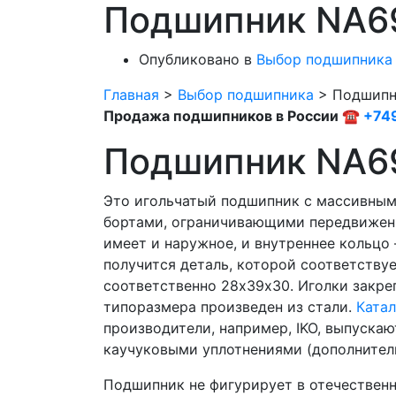
Подшипник NA6
Опубликовано в
Выбор подшипника
Главная
>
Выбор подшипника
>
Подшипн
Продажа подшипников в России ☎
+74
Подшипник NA6
Это игольчатый подшипник с массивным
бортами, ограничивающими передвижени
имеет и наружное, и внутреннее кольцо
получится деталь, которой соответству
соответственно 28х39х30. Иголки закреп
типоразмера произведен из стали.
Катал
производители, например, IKO, выпуска
каучуковыми уплотнениями (дополнител
Подшипник не фигурирует в отечественн