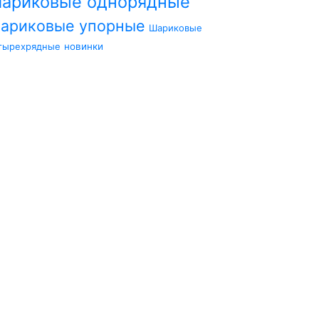
ариковые однорядные
ариковые упорные
Шариковые
тырехрядные
новинки