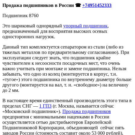
Продажа подшипников в России ☎
+74951452333
Подшипник 8760
Это шариковый однорядный
упорный подшипник
,
предназначенный для восприятия высоких осевых
односторонних нагрузок.
Данный тип комплектуется сепаратором из стали (либо из
тяжелых металлов по предварительному согласованию). При
эксплуатации следует знать, что подшипник крайне
чувствителен к несоосности посадочных мест, что очень
важно учитвать при монтаже и замене подшипника. Нельзя
забывать, что одно из колец (монтируется в корпус, т.н.
«тугое») этого подшипника по внутреннему диаметру больше
другого (монтируется на вал, т. н. «свободное») на величину
до 2 мм.
В настоящее время единственный производитель этого типа в
пределах СНГ —
1 ГПЗ
(г. Москва, называется сейчас
«Московский подшипник»).
Продажа подшипников
предприятия с минимальными наценками в России
осуществляется сетью дистрибьютеров Европейской
Подшипниковой Корпорации, объединяющей сейчас пять
заводов России (стоимость составит около 53 000 рублей),