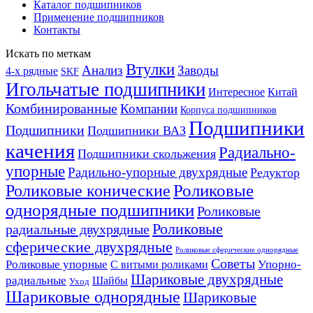
Каталог подшипников
Применение подшипников
Контакты
Искать по меткам
Втулки
Анализ
Заводы
4-х рядные
SKF
Игольчатые подшипники
Интересное
Китай
Комбинированные
Компании
Корпуса подшипников
Подшипники
Подшипники
Подшипники ВАЗ
качения
Радиально-
Подшипники скольжения
упорные
Радильно-упорные двухрядные
Редуктор
Роликовые конические
Роликовые
однорядные подшипники
Роликовые
Роликовые
радиальные двухрядные
сферические двухрядные
Роликовые сферические однорядные
Советы
Роликовые упорные
Упорно-
С витыми роликами
Шариковые двухрядные
радиальные
Шайбы
Уход
Шариковые однорядные
Шариковые