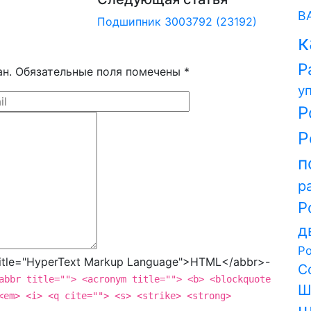
В
Подшипник 3003792 (23192)
к
Р
ан. Обязательные поля помечены *
у
Р
Р
п
р
Р
д
Р
tle="HyperText Markup Language">HTML</abbr>-
С
abbr title=""> <acronym title=""> <b> <blockquote
Ш
<em> <i> <q cite=""> <s> <strike> <strong>