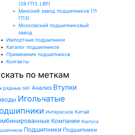
(28 ГПЗ, LBP)
Минский завод подшипников (11
ГПЗ)
Московский подшипниковый
завод
Импортные подшипники
Каталог подшипников
Применение подшипников
Контакты
скать по меткам
Втулки
Анализ
х рядные
SKF
Игольчатые
аводы
одшипники
Китай
Интересное
омбинированные
Компании
Корпуса
Подшипники
Подшипники
дшипников