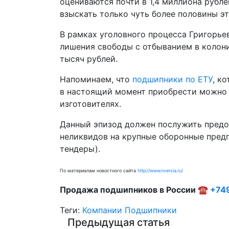
оцениваются почти в 1,4 миллиона рубле
взыскать только чуть более половины э
В рамках уголовного процесса Григорье
лишения свободы с отбыванием в колони
тысяч рублей.
Напоминаем, что
подшипники по ЕТУ
, к
в настоящий момент приобрести можно 
изготовителях.
Данный эпизод должен послужить предо
неликвидов на крупные оборонные предп
тендеры).
По материалам новостного сайта
http://www.nversia.ru/
Продажа подшипников в России ☎
+74
Теги:
Компании
Подшипники
Предыдущая статья