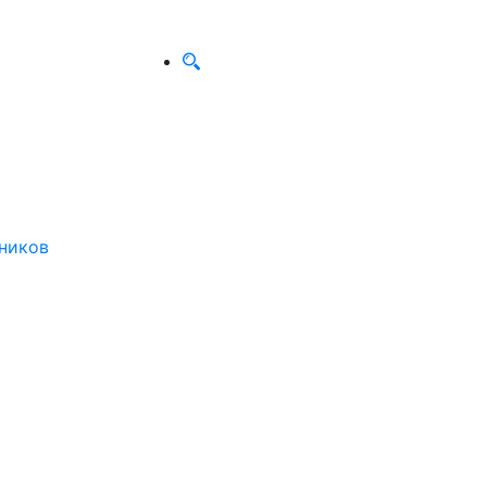
ников