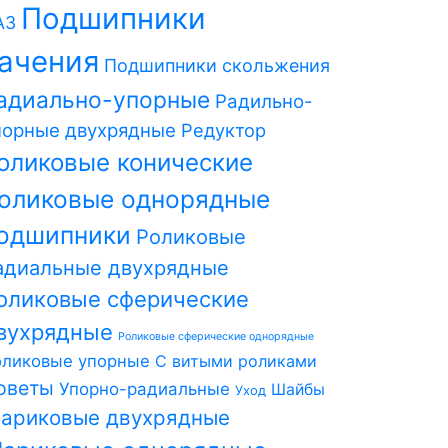
Подшипники
АЗ
ачения
Подшипники скольжения
адиально-упорные
Радильно-
порные двухрядные
Редуктор
оликовые конические
оликовые однорядные
одшипники
Роликовые
адиальные двухрядные
оликовые сферические
вухрядные
Роликовые сферические однорядные
оликовые упорные
С витыми роликами
оветы
Упорно-радиальные
Шайбы
Уход
ариковые двухрядные