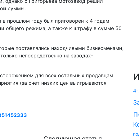
й, однако с Григорьева мотозавод решил
той суммы.
в в прошлом году был приговорен к 4 годам
и общего режима, а также к штрафу в сумме 50
оторые поставлялись находчивыми бизнесменами,
только непосредственно на заводах-
И
стережением для всех остальных продавцам
риятия (за счет низких цен выигрываются
4-
З
п
951452333
К
по
Следующая статья