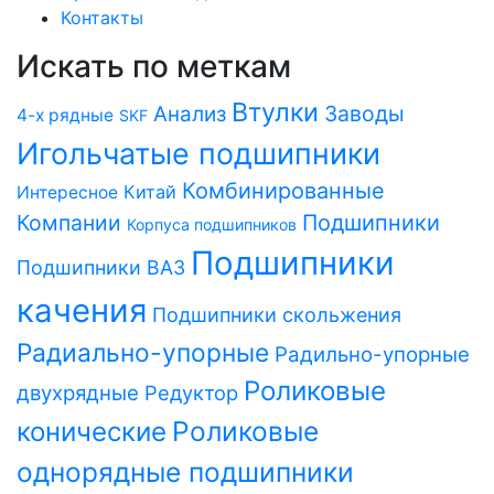
Контакты
Искать по меткам
Втулки
Заводы
Анализ
4-х рядные
SKF
Игольчатые подшипники
Комбинированные
Китай
Интересное
Компании
Подшипники
Корпуса подшипников
Подшипники
Подшипники ВАЗ
качения
Подшипники скольжения
Радиально-упорные
Радильно-упорные
Роликовые
двухрядные
Редуктор
Роликовые
конические
однорядные подшипники