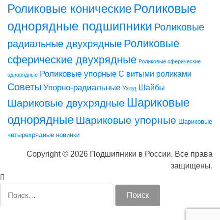
Роликовые конические
Роликовые
однорядные подшипники
Роликовые
Роликовые
радиальные двухрядные
сферические двухрядные
Роликовые сферические
Роликовые упорные
С витыми роликами
однорядные
Советы
Упорно-радиальные
Шайбы
Уход
Шариковые
Шариковые двухрядные
однорядные
Шариковые упорные
Шариковые
четырехрядные
новинки
Copyright © 2026 Подшипники в России. Все права
защищены.
Найти: