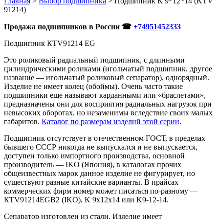
Главная
>
Выбор подшипника
>
Подшипник К 9*12*14 (KTV
91214)
Продажа подшипников в России ☎
+74951452333
Подшипник КTV91214 EG
Это роликовый радиальный подшипник, с длинными
цилиндрическими роликами (игольчатый подшипник, другое
название — игольчатый роликовый сепаратор), однорядный.
Изделие не имеет колец (обоймы). Очень часто такие
подшипники еще называют карданными или «браслетами»,
предназначены они для восприятия радиальных нагрузок при
невысоких оборотах, но незаменимы вследствие своих малых
габаритов.
Каталог по размерам изделий этой серии
.
Подшипник отсутствует в отечественном ГОСТ, в пределах
бывшего СССР никогда не выпускался и не выпускается,
доступен только импортного производства, основной
производитель — IKO (Япония), в каталогах прочих
общеизвестных марок данное изделие не фигурирует, но
существуют разные китайские варианты. В прайсах
коммерческих фирм номер может писаться по-разному —
КTV91214EGB2 (IKO), K 9x12x14 или K9-12-14.
Сепаратор изготовлен из стали. Изделие имеет