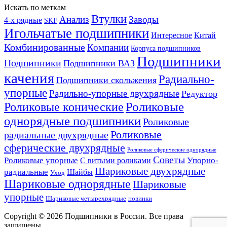
Искать по меткам
Втулки
Анализ
Заводы
4-х рядные
SKF
Игольчатые подшипники
Интересное
Китай
Комбинированные
Компании
Корпуса подшипников
Подшипники
Подшипники
Подшипники ВАЗ
качения
Радиально-
Подшипники скольжения
упорные
Радильно-упорные двухрядные
Редуктор
Роликовые конические
Роликовые
однорядные подшипники
Роликовые
Роликовые
радиальные двухрядные
сферические двухрядные
Роликовые сферические однорядные
Советы
Роликовые упорные
Упорно-
С витыми роликами
Шариковые двухрядные
радиальные
Шайбы
Уход
Шариковые однорядные
Шариковые
упорные
Шариковые четырехрядные
новинки
Copyright © 2026 Подшипники в России. Все права
защищены.