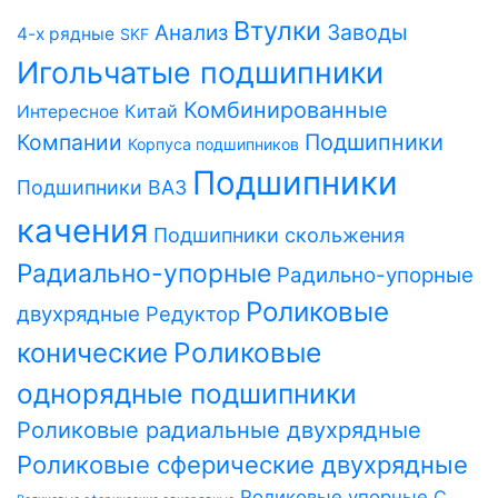
Втулки
Заводы
Анализ
4-х рядные
SKF
Игольчатые подшипники
Комбинированные
Китай
Интересное
Компании
Подшипники
Корпуса подшипников
Подшипники
Подшипники ВАЗ
качения
Подшипники скольжения
Радиально-упорные
Радильно-упорные
Роликовые
двухрядные
Редуктор
Роликовые
конические
однорядные подшипники
Роликовые радиальные двухрядные
Роликовые сферические двухрядные
Роликовые упорные
С