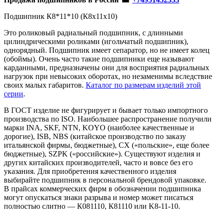
Подшипник К8*11*10 (К8х11х10)
Это роликовый радиальный подшипник, с длинными
цилиндрическими роликами (игольчатый подшипник),
однорядный. Подшипник имеет сепаратор, но не имеет колец
(обоймы). Очень часто такие подшипники еще называют
карданными, предназначены они для восприятия радиальных
нагрузок при невысоких оборотах, но незаменимы вследствие
своих малых габаритов.
Каталог по размерам изделий этой
серии
.
В ГОСТ изделие не фигурирует и бывает только импортного
производства по ISO. Наибольшее распространение получили
марки INA, SKF, NTN, KOYO (наиболее качественные и
дорогие), ISB, NBS (китайское производство по заказу
итальянской фирмы, бюджетные), CX («польские», еще более
бюджетные), SZPK («российские»). Существуют изделия и
других китайских производителей, часто и вовсе без его
указания. Для приобретения качественного изделия
выбирайте подшипник в персональной брендовой упаковке.
В прайсах коммерческих фирм в обозначении подшипника
могут опускаться знаки разрыва и номер может писаться
полностью слитно — К081110, К81110 или K8-11-10.