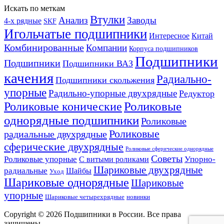
Искать по меткам
Втулки
Анализ
Заводы
4-х рядные
SKF
Игольчатые подшипники
Интересное
Китай
Комбинированные
Компании
Корпуса подшипников
Подшипники
Подшипники
Подшипники ВАЗ
качения
Радиально-
Подшипники скольжения
упорные
Радильно-упорные двухрядные
Редуктор
Роликовые конические
Роликовые
однорядные подшипники
Роликовые
Роликовые
радиальные двухрядные
сферические двухрядные
Роликовые сферические однорядные
Советы
Роликовые упорные
Упорно-
С витыми роликами
Шариковые двухрядные
радиальные
Шайбы
Уход
Шариковые однорядные
Шариковые
упорные
Шариковые четырехрядные
новинки
Copyright © 2026 Подшипники в России. Все права
защищены.