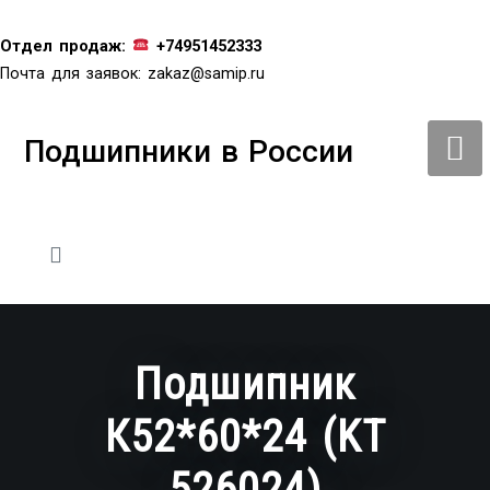
Перейти
к
Отдел продаж:
+74951452333
содержимому
Почта для заявок:
zakaz@samip.ru
Подшипники в России
Подшипник
К52*60*24 (KT
526024)