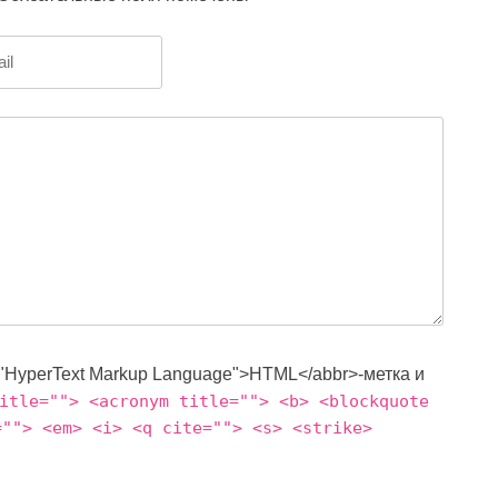
="HyperText Markup Language">HTML</abbr>-метка и
itle=""> <acronym title=""> <b> <blockquote
=""> <em> <i> <q cite=""> <s> <strike>