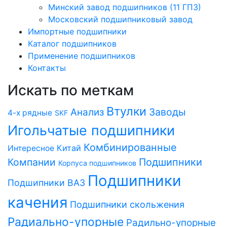
Минский завод подшипников (11 ГПЗ)
Московский подшипниковый завод
Импортные подшипники
Каталог подшипников
Применение подшипников
Контакты
Искать по меткам
Втулки
Заводы
Анализ
4-х рядные
SKF
Игольчатые подшипники
Комбинированные
Китай
Интересное
Компании
Подшипники
Корпуса подшипников
Подшипники
Подшипники ВАЗ
качения
Подшипники скольжения
Радиально-упорные
Радильно-упорные