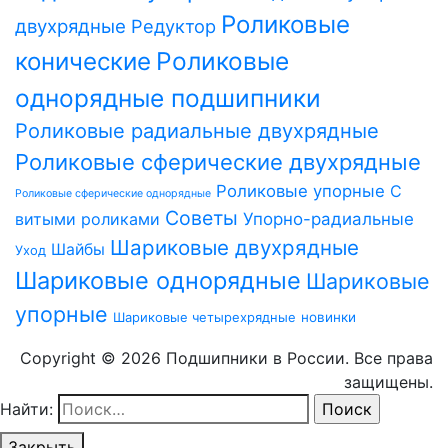
Роликовые
двухрядные
Редуктор
Роликовые
конические
однорядные подшипники
Роликовые радиальные двухрядные
Роликовые сферические двухрядные
Роликовые упорные
С
Роликовые сферические однорядные
Советы
витыми роликами
Упорно-радиальные
Шариковые двухрядные
Шайбы
Уход
Шариковые однорядные
Шариковые
упорные
Шариковые четырехрядные
новинки
Copyright © 2026 Подшипники в России. Все права
защищены.
Найти:
Закрыть