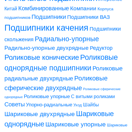
Комбинированные
Компании
Китай
Корпуса
Подшипники
Подшипники ВАЗ
подшипников
Подшипники качения
Подшипники
Радиально-упорные
скольжения
Радильно-упорные двухрядные
Редуктор
Роликовые конические
Роликовые
однорядные подшипники
Роликовые
Роликовые
радиальные двухрядные
сферические двухрядные
Роликовые сферические
Роликовые упорные
С витыми роликами
однорядные
Советы
Упорно-радиальные
Шайбы
Уход
Шариковые
Шариковые двухрядные
однорядные
Шариковые упорные
Шариковые