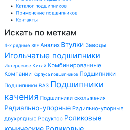
Каталог подшипников
Применение подшипников
Контакты
Искать по меткам
Втулки
Заводы
Анализ
4-х рядные
SKF
Игольчатые подшипники
Комбинированные
Китай
Интересное
Компании
Подшипники
Корпуса подшипников
Подшипники
Подшипники ВАЗ
качения
Подшипники скольжения
Радиально-упорные
Радильно-упорные
Роликовые
двухрядные
Редуктор
Роликовые
конические