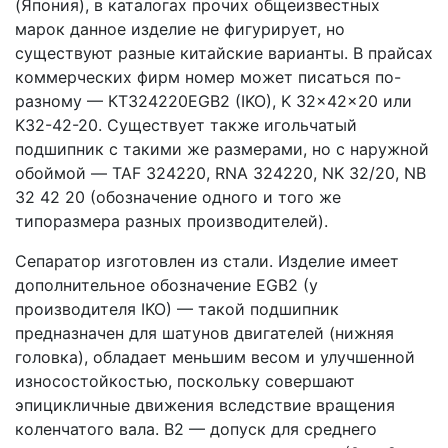
(Япония), в каталогах прочих общеизвестных
марок данное изделие не фигурирует, но
существуют разные китайские варианты. В прайсах
коммерческих фирм номер может писаться по-
разному — КT324220EGB2 (IKO), K 32x42x20 или
K32-42-20. Существует также игольчатый
подшипник с такими же размерами, но с наружной
обоймой — TAF 324220, RNA 324220, NK 32/20, NB
32 42 20 (обозначение одного и того же
типоразмера разных производителей).
Сепаратор изготовлен из стали. Изделие имеет
дополнительное обозначение EGB2 (у
производителя IKO) — такой подшипник
предназначен для шатунов двигателей (нижняя
головка), обладает меньшим весом и улучшенной
износостойкостью, поскольку совершают
эпицикличные движения вследствие вращения
коленчатого вала. B2 — допуск для среднего