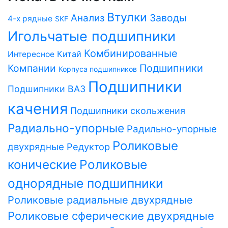
Втулки
Заводы
Анализ
4-х рядные
SKF
Игольчатые подшипники
Комбинированные
Китай
Интересное
Компании
Подшипники
Корпуса подшипников
Подшипники
Подшипники ВАЗ
качения
Подшипники скольжения
Радиально-упорные
Радильно-упорные
Роликовые
двухрядные
Редуктор
Роликовые
конические
однорядные подшипники
Роликовые радиальные двухрядные
Роликовые сферические двухрядные