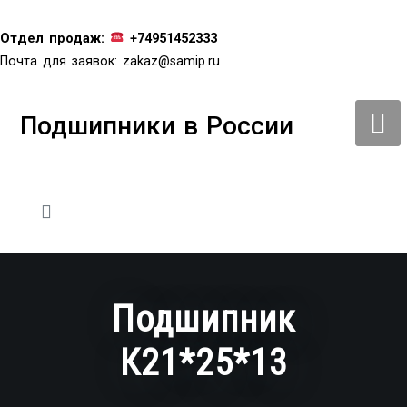
Перейти
к
Отдел продаж:
+74951452333
содержимому
Почта для заявок:
zakaz@samip.ru
Подшипники в России
Подшипник
К21*25*13