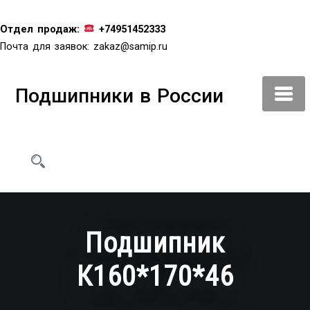
Перейти
к
Отдел продаж:
+74951452333
содержимому
Почта для заявок:
zakaz@samip.ru
Подшипники в России
Подшипник
К160*170*46