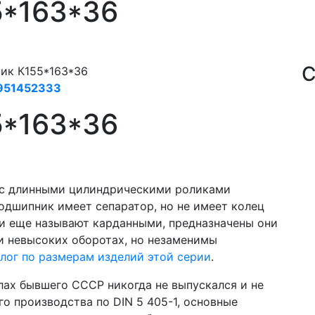
5*163*36
С
ик К155*163*36
951452333
5*163*36
 с длинными цилиндрическими роликами
одшипник имеет сепаратор, но не имеет колец
ки еще называют карданными, предназначены они
и невысоких оборотах, но незаменимы
лог по размерам изделий этой серии
.
лах бывшего СССР никогда не выпускался и не
о производства по DIN 5 405-1, основные