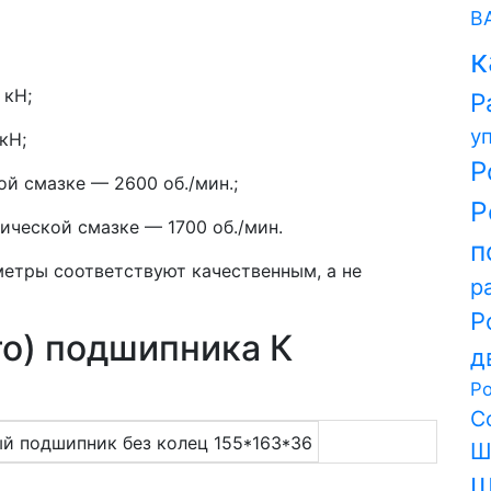
В
к
 кН;
Р
у
кН;
Р
й смазке — 2600 об./мин.;
Р
ической смазке — 1700 об./мин.
п
метры соответствуют качественным, а не
р
Р
то) подшипника К
д
Р
С
Ш
Ш