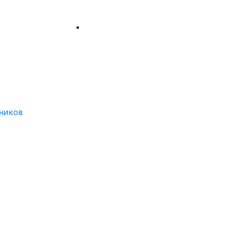
ников