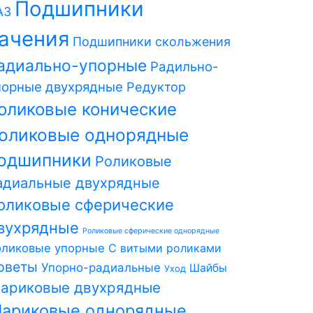
Подшипники
АЗ
ачения
Подшипники скольжения
адиально-упорные
Радильно-
порные двухрядные
Редуктор
оликовые конические
оликовые однорядные
одшипники
Роликовые
адиальные двухрядные
оликовые сферические
вухрядные
Роликовые сферические однорядные
оликовые упорные
С витыми роликами
оветы
Упорно-радиальные
Шайбы
Уход
ариковые двухрядные
ариковые однорядные