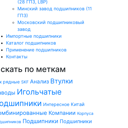
(28 ГПЗ, LBP)
Минский завод подшипников (11
ГПЗ)
Московский подшипниковый
завод
Импортные подшипники
Каталог подшипников
Применение подшипников
Контакты
скать по меткам
Втулки
Анализ
х рядные
SKF
Игольчатые
аводы
одшипники
Китай
Интересное
омбинированные
Компании
Корпуса
Подшипники
Подшипники
дшипников