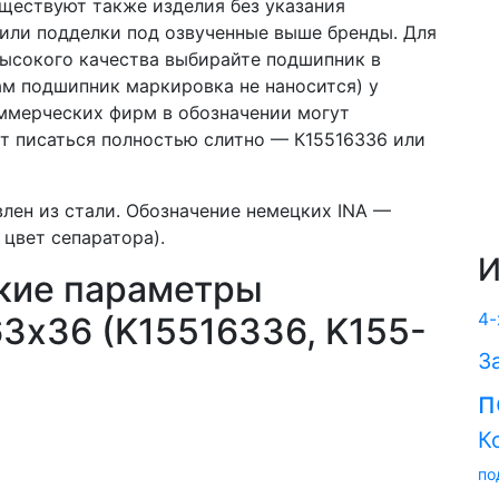
уществуют также изделия без указания
) или подделки под озвученные выше бренды. Для
высокого качества выбирайте подшипник в
ам подшипник маркировка не наносится) у
оммерческих фирм в обозначении могут
т писаться полностью слитно — К15516336 или
влен из стали. Обозначение немецких INA —
цвет сепаратора).
И
кие параметры
4-
3х36 (K15516336, K155-
З
п
К
по