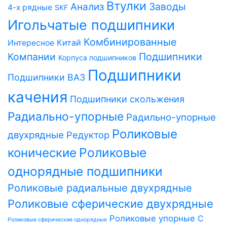
Втулки
Заводы
Анализ
4-х рядные
SKF
Игольчатые подшипники
Комбинированные
Китай
Интересное
Компании
Подшипники
Корпуса подшипников
Подшипники
Подшипники ВАЗ
качения
Подшипники скольжения
Радиально-упорные
Радильно-упорные
Роликовые
двухрядные
Редуктор
Роликовые
конические
однорядные подшипники
Роликовые радиальные двухрядные
Роликовые сферические двухрядные
Роликовые упорные
С
Роликовые сферические однорядные