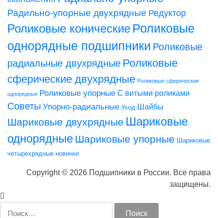
Радильно-упорные двухрядные
Редуктор
Роликовые конические
Роликовые
однорядные подшипники
Роликовые
Роликовые
радиальные двухрядные
сферические двухрядные
Роликовые сферические
Роликовые упорные
С витыми роликами
однорядные
Советы
Упорно-радиальные
Шайбы
Уход
Шариковые
Шариковые двухрядные
однорядные
Шариковые упорные
Шариковые
четырехрядные
новинки
Copyright © 2026 Подшипники в России. Все права
защищены.
Найти: